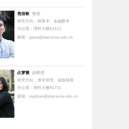
危佳钦
教授
研究方向：精算学、金融数学
办公室：理科大楼A1512
邮箱：jqwei@stat.ecnu.edu.cn
占梦雅
副教授
研究方向：资本管理、保险精算
办公室：理科大楼A1711
邮箱：myzhan@stat.ecnu.edu.cn