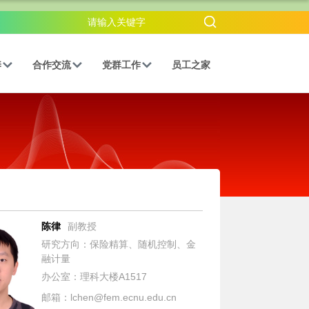
养
合作交流
党群工作
员工之家
陈律
副教授
研究方向：保险精算、随机控制、金
融计量
办公室：理科大楼A1517
邮箱：lchen@fem.ecnu.edu.cn