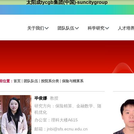
太阳成tycgb集团(中国)-suncitygroup
关于我们
团队队伍
科学研究
人才培
前位置：
首页
团队队伍
按院系分类
保险与精算系
毕俊娜
教授
研究方向：保险精算、金融数学、随
机优化
办公室：理科大楼A615
邮箱：jnbi@sfs.ecnu.edu.cn