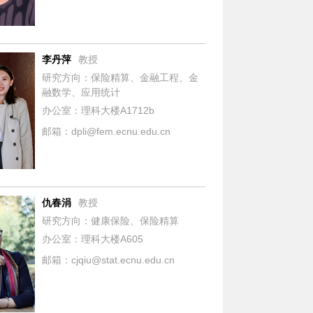
李丹萍
教授
研究方向：保险精算、金融工程、金
融数学、应用统计
办公室：理科大楼A1712b
邮箱：dpli@fem.ecnu.edu.cn
仇春涓
教授
研究方向：健康保险、保险精算
办公室：理科大楼A605
邮箱：cjqiu@stat.ecnu.edu.cn