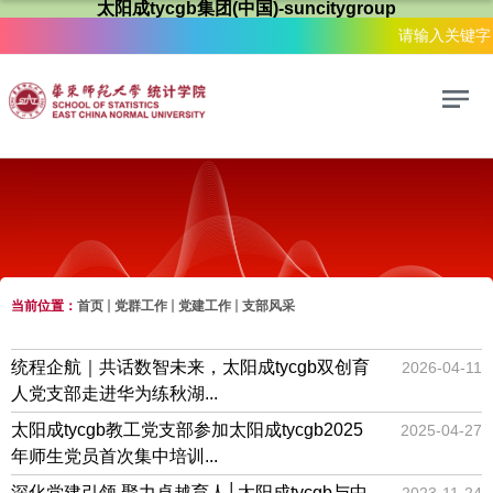
太阳成tycgb集团(中国)-suncitygroup
当前位置：
首页
党群工作
党建工作
支部风采
党群工作
统程企航｜共话数智未来，太阳成tycgb双创育
2026-04-11
人党支部走进华为练秋湖...
太阳成tycgb教工党支部参加太阳成tycgb2025
2025-04-27
年师生党员首次集中培训...
深化党建引领 聚力卓越育人│太阳成tycgb与中