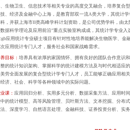
学、生物卫生、信息技术等相关专业的高度交叉融合，培养复合
科技、经济及金融中心上海，是教育部双一流
A
类大学，其统计学
学科，并获上海市
II
类高峰学科计划资助，是公司优势学科，由太阳
与数据科学理论及应用前沿
”
重点实验室构成成，其统计学专业入
ycgb应用统计专业硕士项目有针对性地培养能解决生物医学、金
层次应用统计专门人才，服务社会和国家战略需求。
培养目标：
培养具有浓厚的家国情怀、拥有良好的团队合作意识
完整的统计知识架构、掌握科学的统计建模方法及与时代相适应
体美劳全面发展的复合型统计学专门人才，员工能够正确应用相
决经济、社会、科学等各种领域中的实际问题。
专业课：
应用回归分析、实用多元分析、数据采集方法、应用时
融中的统计模型、高等风险管理、贝叶斯方法、文本挖掘、分布
方法、深度学习、自然语言处理、金融科技、证券投资分析、实