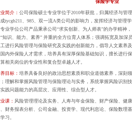
保险学专业
专业简介：
公司保险硕士专业学位于
2010
年获批，归属经济与管
成tycgb
211
、
985
、双一流
A
类公司的影响力，发挥经济与管理学
险专业学位公司产品秉承公司
“
求实创新、为人师表
”
的办学精神，
造
“
知识、能力、素养
”
并重的全方位育人体系；强调拓宽及加深
员工进行风险管理与保险研究及实践的创新能力，倡导人文素养
接国内外保险人才需求，培养具有深厚保险基础知识，擅长进行
精算相关岗位的专业性和复合型卓越人才。
培养目标：
培养具备良好的政治思想素质和职业道德素养，深刻
康；理解和掌握风险管理与保险理论与实务，系统掌握风险识别
与实践问题能力的高层次、应用性、综合型人才。
专业课：
风险管理理论及实务、人寿与年金保险、财产保险、健
理、财务报表分析、公司金融、投资学、现代利息论、保险数理
器学习。