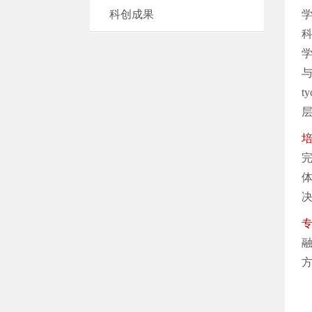
科创成果
t