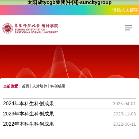
太阳成tycgb集团(中国)-suncitygroup
当前位置：
首页
人才培养
科创成果
人才培养
2024年本科生科创成果
2025-04-01
2023年本科生科创成果
2023-11-03
2022年本科生科创成果
2022-08-11